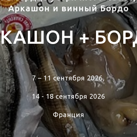
Аркашон и винный Бордо
КАШОН + БО
тур во Францию
7 – 11 сентября 2026,
14 - 18 сентября 2026
Франция