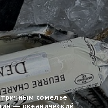
устричным сомелье
дия — океанический