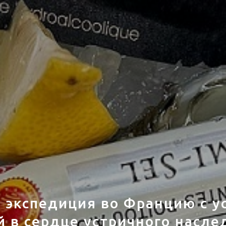
 экспедиция во Францию с 
й в сердце устричного насле