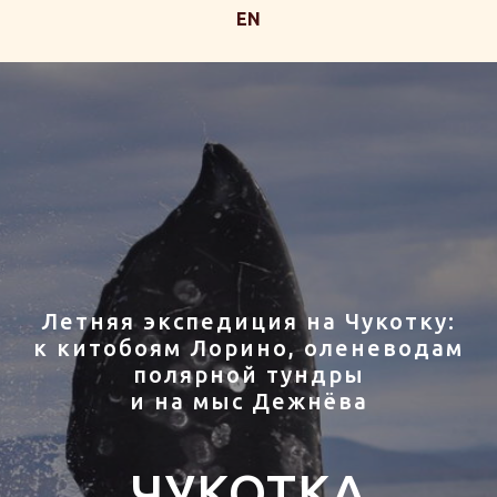
EN
Летняя экспедиция на Чукотку:
к китобоям Лорино, оленеводам
полярной тундры
и на мыс Дежнёва
ЧУКОТКА