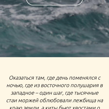
ТУР НА ЧУКОТКУ С ЭТНОЛОГОМ ЛЕТНЕЕ
Оказаться там, где день поменялся с
ПУТЕШЕСТВИЕ К КИТОБОЯМ МОРЗВЕРОБОЯМ
ночью, где из восточного полушария в
ОЛЕНЕВОДАМ ТРИП К ЧУКЧАМ ИНУИТАМ
западное – один шаг, где тысячные
ЭСКИМОСАМ ЭКСПЕДИЦИЯ ТУР В ЛОРИНО
стаи моржей облюбовали лежбища на
краю земли, а киты бьют хвостами о