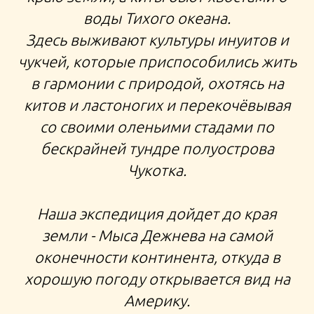
воды Тихого океана.
тур к чукчам в ярангу, китовая охота на Чукотке,
Здесь выживают культуры инуитов и
летняя Чукотка, путешествия по России киты
моржи Анадырь
чукчей, которые приспособились жить
в гармонии с природой, охотясь на
китов и ластоногих и перекочёвывая
со своими оленьими стадами по
бескрайней тундре полуострова
Чукотка.
Наша экспедиция дойдет до края
земли - Мыса Дежнева на самой
оконечности континента, откуда в
хорошую погоду открывается вид на
Америку.