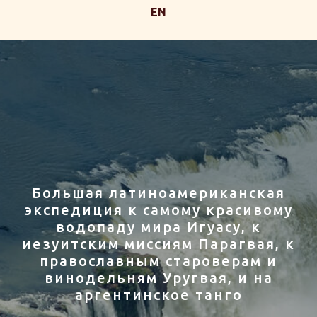
EN
Большая латиноамериканская
экспедиция к самому красивому
водопаду мира Игуасу, к
иезуитским миссиям Парагвая, к
православным староверам и
винодельням Уругвая, и на
аргентинское танго