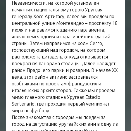
Независимости, на которой установлен
памятник национальному герою Уругвая —
генералу Хосе Артигасу, далее мы проедем по
центральной улице Монтевидео – проспекту 18
июля и направимся к зданию парламента,
являющемся одним из красивейших зданий
страны. Затем направимся на холм Cerro,
господствующий над городом, на котором
расположена цитадель, откуда открывается
прекрасная панорама столицы. Далее нас ждет
район Прадо, его парки и розарии. В начале XX
века, этот район активно застраивался
особняками по проектам французских и
итальянских архитекторов. Также мы проедем
мимо главного стадиона Уругвая Estadio
Sentenario, где проходил первый чемпионат
мира по футболу.
После знакомства с городом мы поедем за
город на дегустацию уругвайских вин в одну из
лучших уругвайских виноделен Bouza.