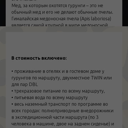
Мед, за которым охотятся гурунги – это не
обычный мед и его не делают обычные пчелы.
Гималайская медоносная пчела (Apis laboriosa)
является самой крупной в мире медоносной
пчелой, размером более 3 сантиметров. Эти
пчелы обитают только в Гималаях и строят свои
ульи на больших высотах (от 2500 до 4000
метров). Ульи могут содержать до 60 килограмм
меда, и на различных высотах можно найти
В стоимость включено:
различные виды меда. Гималайские
медоносные пчелы делают «весенний»,
• проживание в отелях и в гостевом доме у
«красный» и «осенний» мед. Красный мед,
гурунгов по маршруту, двухместное TWIN или
который можно найти лишь на самых больших
для пар DBL
высотах, ценится больше остальных из-за
• трехразовое питание по всему маршруту,
своего опьяняющего и расслабляющего
• питьевая вода по всему маршруту
действия.
• весь наземный транспорт по программе во
Охотники отправляются на сбор меда два раза в
всех городах: полноприводные внедорожники
год и используют веревочные лестницы и
в экспедиционной части маршрута (по 3
бамбуковые палочки для срезания сот.
человека в машине, двое на заднем сиденье) и