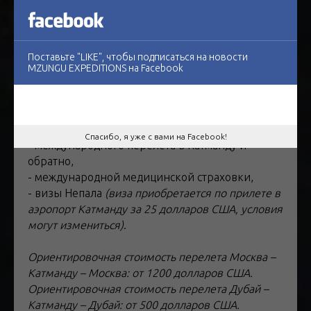
Стоимость на человека:
• 2 250 долларов США, при 12 участниках,
• 2 350 долларов США, при 10 – 11 участниках,
• 2 490 долларов США, при 8 – 9 участниках.
Поставьте "LIKE", чтобы подписаться на новости
MZUNGU EXPEDITIONS на Facebook
Скидка раннего бронирования 10% (при
бронировании до 30 апреля 2026)
Все включено
, за исключением:
Спасибо, я уже с вами на Facebook!
- международного перелёта в Катманду и
обратно,
- международной медицинской страховки,
- визы Непала
(виза приобретается по прилете в
аэропорт Катманду за 25 долларов США, условия
могут измениться)
.
Ориентировочная стоимость перелета Москва –
Катманду – Москва: от 1200 долларов США.
Ориентировочная стоимость перелета Дубай –
Катманду – Дубай: от 500 долларов США.