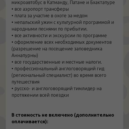
Сбор меда является рискованным занятием, так
микроавтобус в Катманду, Патане и Бхактапуре
как охотники должны спускаться по веревочной
• все аэропорт трансферы
лестнице и защищать себя от пчел.
• плата за участие в охоте за медом
Техника добычи сот передается из поколения в
• непальский ужин с культурной программой и
поколение. Охотники за медом отправляются
народными песнями по прибытии.
на сбор два раза в год, спуская лестницы и
• все активности и экскурсии по программе
веревки с вершины утеса к его подножию, где
• оформление всех необходимых документов
разжигаются костры, дым от которых
(разрешение на посещение заповедника
выкуривает пчел из ульев. Затем охотник
Аннапурны)
спускается по веревочной лестнице и срезает
• все государственные и местные налоги.
куски сот с помощью длинных бамбуковых
• профессиональный англоговорящий гид
палочек. Соты собираются в бамбуковую
(региональный специалист) во время всего
корзину, покрытую козьей кожей. Когда
путешествия
корзина наполняется, ее передают наверх
• русско- и англоговорящий тимлидер на
помощникам. Это довольно рискованное дело –
протяжении всей поездки
страховки у гурунгов нет, высота утесов
огромна, вокруг летают злые пчелы. От пчел
смелых охотников защищают только длинные
В стоимость не включено (дополнительно
брюки и накидка.
оплачивается):
Собрав мед, мы вернемся в деревню и