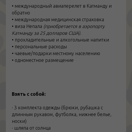
вытащим его из сот с помощью традиционной
• международный авиаперелет в Катманду и
корзины ручной работы.
обратно
Тут мы сможем протестировать добычу. Важно!
• международная медицинская страховка
Мед может вызвать галлюцинации и
• виза Непала
(приобретается в аэропорту
интоксикацию. Поэтому важно употреблять его
Катманду за 25 долларов США).
в умеренных количествах, чтобы избежать
• прохладительные и алкогольные напитки
любых потенциальных опасных для жизни
• персональные расходы
последствий.
• чаевые/подарки местному населению
• одноместное размещение
Питание включено: завтрак, обед, ужин
Проживание
включено
:
Local Community Home
Stay
Взять с собой:
День 6. 5 ноября 2026 (четверг). НАЯГАУН –
КАТМАНДУ (200 км, 6-7 часов)
· 3 комплекта одежды (брюки, рубашка с
длинным рукавом, футболка, нижнее белье,
Сегодня в 8 утра мы возвращаемся в Катманду.
носки)
Нам предстоит проехать около 200 км по
· шляпа от солнца