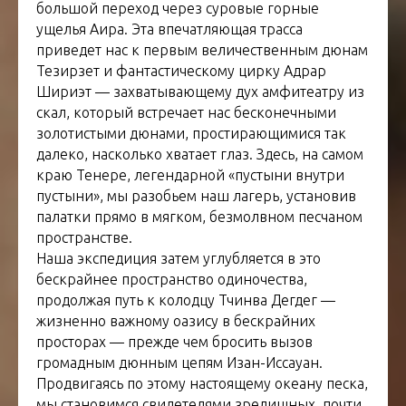
большой переход через суровые горные
ущелья Аира. Эта впечатляющая трасса
приведет нас к первым величественным дюнам
Тезирзет и фантастическому цирку Адрар
Шириэт — захватывающему дух амфитеатру из
скал, который встречает нас бесконечными
золотистыми дюнами, простирающимися так
далеко, насколько хватает глаз. Здесь, на самом
краю Тенере, легендарной «пустыни внутри
пустыни», мы разобьем наш лагерь, установив
палатки прямо в мягком, безмолвном песчаном
пространстве.
Наша экспедиция затем углубляется в это
бескрайнее пространство одиночества,
продолжая путь к колодцу Тчинва Дегдег —
жизненно важному оазису в бескрайних
просторах — прежде чем бросить вызов
громадным дюнным цепям Изан-Иссауан.
Продвигаясь по этому настоящему океану песка,
мы становимся свидетелями зрелищных, почти