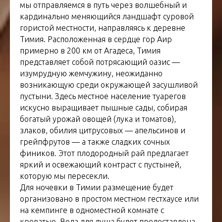
мы отправляемся в путь через волшебный и
кардинально меняющийся ландшафт суровой
гористой местности, направляясь к деревне
Тимия. Расположенная в сердце гор Аир
примерно в 200 км от Агадеса, Тимия
представляет собой потрясающий оазис —
изумрудную жемчужину, неожиданно
возникающую среди окружающей засушливой
пустыни. Здесь местное население туарегов
искусно выращивает пышные сады, собирая
богатый урожай овощей (лука и томатов),
злаков, обилия цитрусовых — апельсинов и
грейпфрутов — а также сладких сочных
фиников. Этот плодородный рай предлагает
яркий и освежающий контраст с пустыней,
которую мы пересекли.
Для ночевки в Тимии размещение будет
организовано в простом местном гестхаусе или
на кемпинге в одноместной комнате с
кроватью. Вода для душа будет предоставлена,