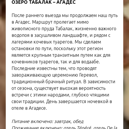
ОЗЕРО ТАБАЛАК – АГАДЕС
После раннего выезда мы продолжаем наш путь
в Агадес. Маршрут пролегает мимо
живописного пруда Табалак, жизненно важного
водопоя в засушливом ландшафте, и рядом с
лагерями кочевых туарегов. Мы сделаем
остановки по пути, поскольку этот регион
является крупным транзитным путем как для
кочевников туарегов, так и для водаабе.
Последние известны тем, что проводят
завораживающую церемонию Геревол,
традиционный брачный ритуал. В зависимости
от сезона, существует высокая вероятность
встречи с этими народами, глубоко чтящими
свои традиции. День завершается ночевкой в
отеле в Агадесе.
Питание включено: завтрак, обед
Проживание включено: отель Ténéré, отель De la