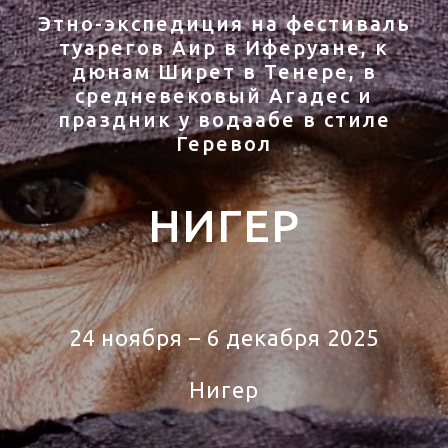
Этно-экспедиция на фестиваль
туарегов Аир в Иферуане, к
дюнам Ширет в Тенере, в
средневековый Агадес и
праздник у водаабе в стиле
Геревол
НИГЕР
24 ноября – 6 декабря 2025
Нигер
Тур