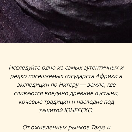
ТУР В НИГЕР ФУЛАНИ ТУАРЕГИ ФЕСТИВАЛЬ АИР
Исследуйте одно из самых аутентичных и
АГАДЕС
редко посещаемых государств Африки в
экспедиции по Нигеру — земле, где
сливаются воедино древние пустыни,
кочевые традиции и наследие под
защитой ЮНЕЕСКО.
От оживленных рынков Тахуа и