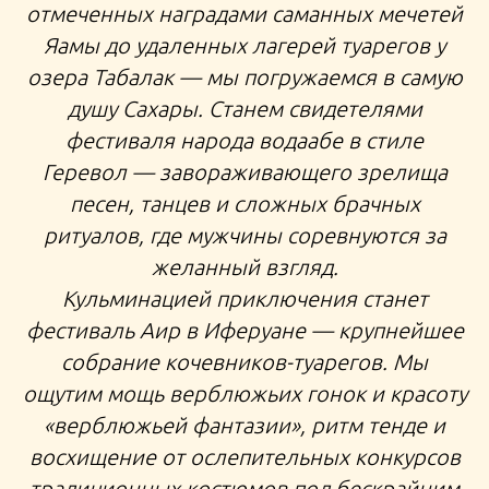
отмеченных наградами саманных мечетей
Яамы до удаленных лагерей туарегов у
озера Табалак — мы погружаемся в самую
душу Сахары. Станем свидетелями
фестиваля народа водаабе в стиле
Геревол — завораживающего зрелища
песен, танцев и сложных брачных
ритуалов, где мужчины соревнуются за
желанный взгляд.
Кульминацией приключения станет
фестиваль Аир в Иферуане — крупнейшее
собрание кочевников-туарегов. Мы
ощутим мощь верблюжьих гонок и красоту
«верблюжьей фантазии», ритм тенде и
восхищение от ослепительных конкурсов
традиционных костюмов под бескрайним