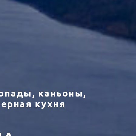
допады, каньоны,
верная кухня