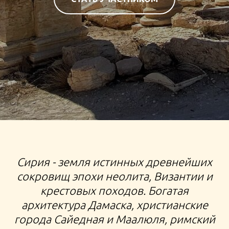
Остров Сахалин, Курилы, Курильские острова,
Сирия - земля истинных древнейших
Южные Курилы, Дальний Восток, кекуры, Вулкан
сокровищ эпохи неолита, Византии и
Баранского, Охотское море, Японское море, тур на
Сахалин, мыс великан, маяк Анива, Итуруп, Бухта
крестовых походов. Богатая
Касатка, Зеркальный пляж
архитектура Дамаска, христианские
города Сайедная и Маалюля, римский