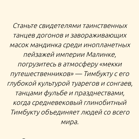
ЭКСПЕДИЦИЯ В МАЛИ СТРАНА ДОГОНОВ
Станьте свидетелями таинственных
БАНДИАГАРА ДЖЕННЕ ТУР В ТИМБУКТУ МОПТИ
танцев догонов и завораживающих
НИГЕР САХАРА ЭКСПЕДИЦИЯ В МАЛИ К ДОГОНАМ И
масок мандинка среди инопланетных
ТИМБУКТУ ЗАПАДНАЯ АФРИКА ТУР В МАЛИ ФУЛАНИ
пейзажей империи Малинке,
БОЗО ТУАРЕГИ ПУСТЫНЯ САХАРА СОНГАЙ ТИМБУКТУ
погрузитесь в атмосферу «мекки
путешественников» — Тимбукту с его
ТУРЫ В АФРИКУ
глубокой культурой туарегов и сонгаев,
танцами фульбе и празднествами,
когда средневековый глинобитный
Тимбукту объединяет людей со всего
мира.