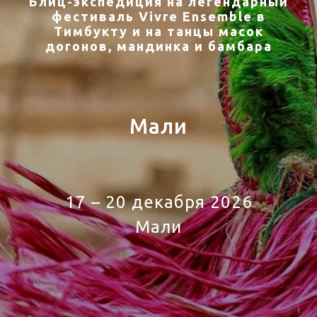
Блиц-экспедиция на легендарный
фестиваль Vivre Ensemble в
Тимбукту и на танцы масок
догонов, мандинка и бамбара
Мали
17 – 20 декабря 2026
Мали
Tour to Mali