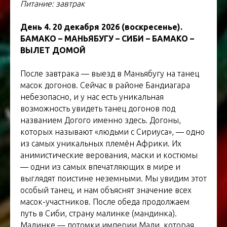
Питание: завтрак
День 4. 20 декабря 2026 (воскресенье).
БАМАКО – МАНЬЯБУГУ – СИБИ – БАМАКО –
ВЫЛЕТ ДОМОЙ
После завтрака — выезд в Маньябугу на танец
масок догонов. Сейчас в районе Бандиагара
небезопасно, и у нас есть уникальная
возможность увидеть танец догонов под
названием Догого именно здесь. Догоны,
которых называют «людьми с Сириуса», — одно
из самых уникальных племён Африки. Их
анимистические верования, маски и костюмы
— одни из самых впечатляющих в мире и
выглядят поистине неземными. Мы увидим этот
особый танец, и нам объяснят значение всех
масок-участников. После обеда продолжаем
путь в Сиби, страну малинке (мандинка).
Малинке — потомки империи Мали, которая