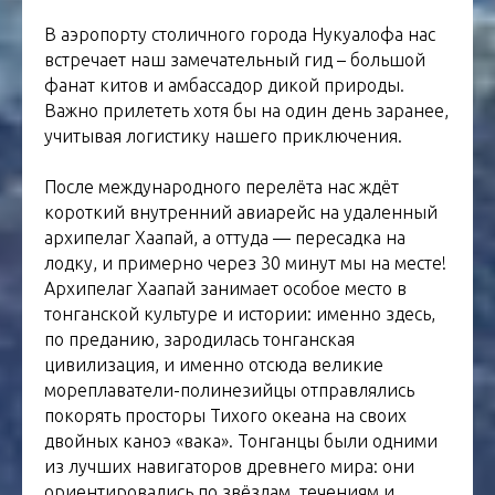
В аэропорту столичного города Нукуалофа нас
встречает наш замечательный гид – большой
фанат китов и амбассадор дикой природы.
Важно прилететь хотя бы на один день заранее,
учитывая логистику нашего приключения.
После международного перелёта нас ждёт
короткий внутренний авиарейс на удаленный
архипелаг Хаапай, а оттуда — пересадка на
лодку, и примерно через 30 минут мы на месте!
Архипелаг Хаапай занимает особое место в
тонганской культуре и истории: именно здесь,
по преданию, зародилась тонганская
цивилизация, и именно отсюда великие
мореплаватели-полинезийцы отправлялись
покорять просторы Тихого океана на своих
двойных каноэ «вака». Тонганцы были одними
из лучших навигаторов древнего мира: они
ориентировались по звёздам, течениям и