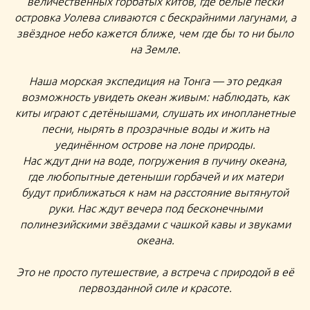
величественных горбатых китов, где белые пески
УОЛЕВА В ПОЛИНЕЗИЮ
островка Уолева сливаются с бескрайними лагунами, а
звёздное небо кажется ближе, чем где бы то ни было
на Земле.
Наша морская экспедиция на Тонга — это редкая
возможность увидеть океан живым: наблюдать, как
киты играют с детёнышами, слушать их инопланетные
песни, нырять в прозрачные воды и жить на
уединённом острове на лоне природы.
Нас ждут дни на воде, погружения в пучину океана,
где любопытные детеныши горбачей и их матери
будут приближаться к нам на расстояние вытянутой
руки. Нас ждут вечера под бесконечными
полинезийскими звёздами с чашкой кавы и звуками
океана.
Это не просто путешествие, а встреча с природой в её
первозданной силе и красоте.