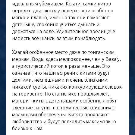
идеальным убежищем. Кстати, самки китов
нередко двигаются у поверхности особенно
мягко и плавно, именно так они помогают
детёнышу спокойно учиться дышать и
держаться на воде. Удивительное зрелище! У
нас есть все шансы за этим понаблюдать.
Хаапай особенное место даже по тонганским
меркам. Воды здесь мелководнее, чем у Вава'у,
а туристический поток в разы меньше. Это
означает, что наши встречи с китами будут
долгими, неспешными и очень близкими:
никакой суеты, никаких конкурирующих лодок
на горизонте. По статистике прошлых лет,
матери - киты с детенышами особенно любят
здешние лагуны, поэтому тесные свидания с
малышами обеспечены. Китята проявляют
любопытство и будут подходить максимально
близко к нам.