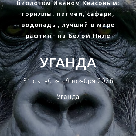
биологом Иваном Квасовым:
гориллы, пигмеи, сафари,
водопады, лучший в мире
рафтинг на Белом Ниле
УГАНДА
31 октября - 9 ноября 2026
Уганда
Тур Уганда