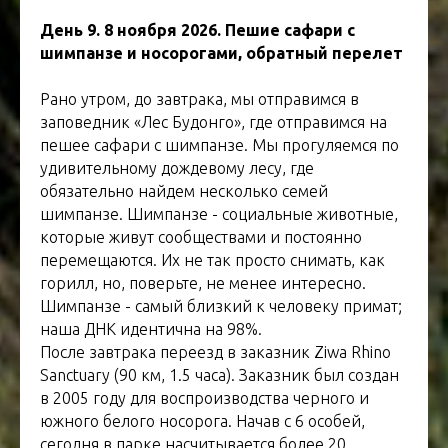
День 9. 8 ноября 2026. Пешие сафари с
шимпанзе и носорогами, обратный перелет
Рано утром, до завтрака, мы отправимся в
заповедник «Лес Будонго», где отправимся на
пешее сафари с шимпанзе. Мы прогуляемся по
удивительному дождевому лесу, где
обязательно найдем несколько семей
шимпанзе. Шимпанзе - социальные животные,
которые живут сообществами и постоянно
перемещаются. Их не так просто снимать, как
горилл, но, поверьте, не менее интересно.
Шимпанзе - самый близкий к человеку примат;
наша ДНК идентична на 98%.
После завтрака переезд в заказник Ziwa Rhino
Sanctuary (90 км, 1.5 часа). Заказник был создан
в 2005 году для воспроизводства черного и
южного белого носорога. Начав с 6 особей,
сегодня в парке насчитывается более 20