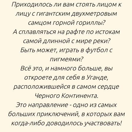
Приходилось ли вам стоять лицом к
ВОСХОЖДЕНИЕ НА ВУЛКАН НЬИРАГОНГО ГОРИЛЛЫ
лицу с гигантским двухметровым
ПИГМЕИ ТВА БАТВА БЕЛЫЙ НИЛ РАФТИНГ САФАРИ
самцом горной гориллы?
ЭКСПЕДИЦИЯ ЦЕНТРАЛЬНАЯ АФРИКА
А сплавляться на рафте по истокам
самой длинной с мире реки?
Быть может, играть в футбол с
тур в ДР Конго Уганду Руанду,
пигмеями?
Всё это, и намного больше, вы
откроете для себя в Уганде,
расположившейся в самом сердце
Черного Континента.
Это направление - одно из самых
больших приключений, в которых вам
когда-либо доводилось участвовать!