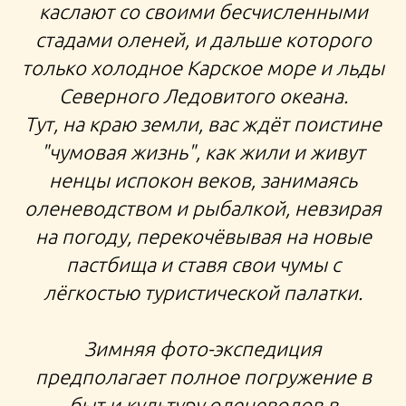
каслают со своими бесчисленными
тур на зимний Ямал День Оленевода путешествия
стадами оленей, и дальше которого
по России
только холодное Карское море и льды
Северного Ледовитого океана.
Тут, на краю земли, вас ждёт поистине
"чумовая жизнь", как жили и живут
ненцы испокон веков, занимаясь
оленеводством и рыбалкой, невзирая
на погоду, перекочёвывая на новые
пастбища и ставя свои чумы с
лёгкостью туристической палатки.
Зимняя фото-экспедиция
предполагает полное погружение в
быт и культуру оленеводов в