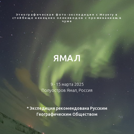
Этнографическая фото-экспедиция с Мзунгу в
стойбище ненецких оленеводов с проживанием в
чуме
ЯМАЛ
9 - 15 марта 2025
Полуостров Ямал, Россия
тур на ямал
ту
* Экспедиция рекомендована Русским
Географическим Обществом