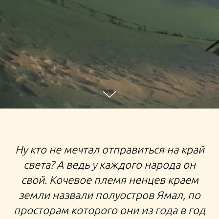
ТУР НА ЯМАЛ К НЕНЕЦКИМ ОЛЕНЕВОДАМ
Ну кто не мечтал отправиться на край
ЭКСПЕДИЦИЯ НА ЯМАЛ ЗИМНЕЕ ПУТЕШЕСТВИЕ НА
света? А ведь у каждого народа он
ДЕНЬ ОЛЕНЕВОДА В САЛЕХАРД В ЧУМ
свой. Кочевое племя ненцев краем
ПУТЕШЕСТВИЯ ПО РОССИИ
земли назвали полуостров Ямал, по
просторам которого они из года в год