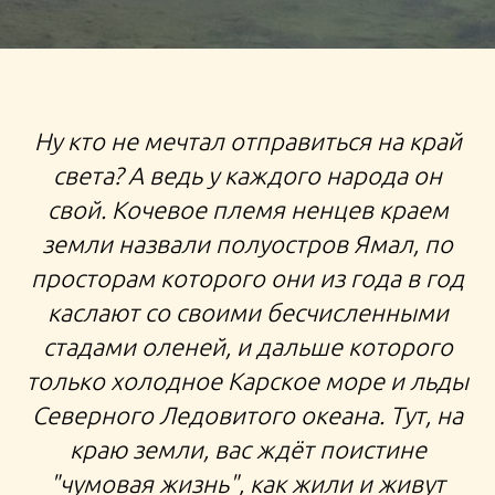
ТУР НА ЯМАЛ К НЕНЕЦКИМ ОЛЕНЕВОДАМ
Ну кто не мечтал отправиться на край
ЭКСПЕДИЦИЯ НА ЯМАЛ ЗИМНЕЕ ПУТЕШЕСТВИЕ НА
света? А ведь у каждого народа он
ДЕНЬ ОЛЕНЕВОДА В САЛЕХАРД В ЧУМ
свой. Кочевое племя ненцев краем
ПУТЕШЕСТВИЯ ПО РОССИИ
земли назвали полуостров Ямал, по
просторам которого они из года в год
каслают со своими бесчисленными
тур на зимний Ямал День Оленевода путешествия
стадами оленей, и дальше которого
по России
только холодное Карское море и льды
Северного Ледовитого океана. Тут, на
краю земли, вас ждёт поистине
"чумовая жизнь", как жили и живут