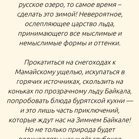
русское озеро, то самое время –
ПУТЕШЕСТВИЕ ПО РОССИИ В СИБИРЬ
сделать это зимой! Невероятное,
ослепляющее царство льда,
Приключение на байкал
принимающего все мыслимые и
немыслимые формы и оттенки.
Прокатиться на снегоходах к
Мамайскому ущелью, искупаться в
горячих источниках, скользить на
коньках по прозрачному льду Байкала,
попробовать блюда бурятской кухни —
и это лишь часть приключений,
которые ждут нас на Зимнем Байкале!
Но не только природа будет
вдохновлять: нас ждёт глубокое