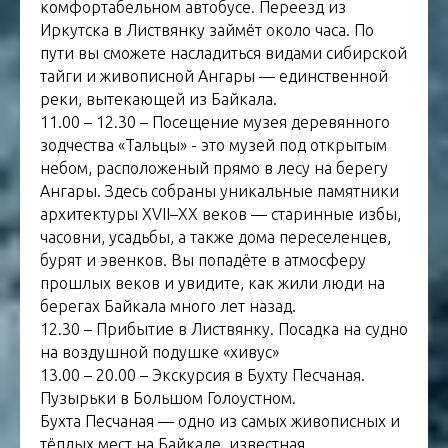
комфортабельном автобусе. Переезд из
Иркутска в Листвянку займёт около часа. По
пути вы сможете насладиться видами сибирской
тайги и живописной Ангары — единственной
реки, вытекающей из Байкала.
11.00 – 12.30 – Посещение музея деревянного
зодчества «Тальцы» - это музей под открытым
небом, расположеный прямо в лесу на берегу
Ангары. Здесь собраны уникальные памятники
архитектуры XVII–XX веков — старинные избы,
часовни, усадьбы, а также дома переселенцев,
бурят и эвенков. Вы попадёте в атмосферу
прошлых веков и увидите, как жили люди на
берегах Байкала много лет назад.
12.30 – Прибытие в Листвянку. Посадка на судно
на воздушной подушке «хивус»
13.00 – 20.00 – Экскурсия в Бухту Песчаная.
Пузырьки в Большом Голоустном.
Бухта Песчаная — одно из самых живописных и
тёплых мест на Байкале, известная