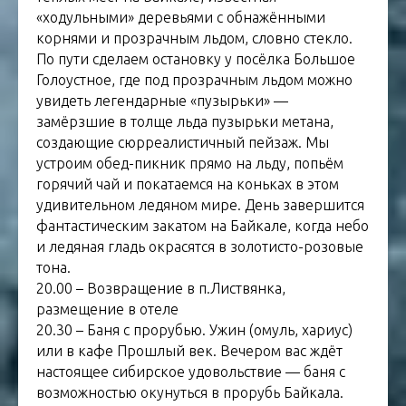
«ходульными» деревьями с обнажёнными
корнями и прозрачным льдом, словно стекло.
По пути сделаем остановку у посёлка Большое
Голоустное, где под прозрачным льдом можно
увидеть легендарные «пузырьки» —
замёрзшие в толще льда пузырьки метана,
создающие сюрреалистичный пейзаж. Мы
устроим обед-пикник прямо на льду, попьём
горячий чай и покатаемся на коньках в этом
удивительном ледяном мире. День завершится
фантастическим закатом на Байкале, когда небо
и ледяная гладь окрасятся в золотисто-розовые
тона.
20.00 – Возвращение в п.Листвянка,
размещение в отеле
20.30 – Баня с прорубью. Ужин (омуль, хариус)
или в кафе Прошлый век. Вечером вас ждёт
настоящее сибирское удовольствие — баня с
возможностью окунуться в прорубь Байкала.