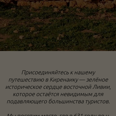
Тур в Ливию, бенгази, восточная ливия,
Присоединяйтесь к нашему
апполония, римские руины
Рас-эль-Хиляль
путешествию в Киренаику — зелёное
историческое сердце восточной Ливии,
которое остаётся невидимым для
подавляющего большинства туристов.
Мы посетим место, где в 631 году до н.