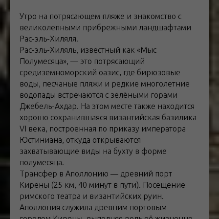
Утро на потрясающем пляже и знакомство с
великолепными прибрежными ландшафтами
Рас-эль-Хиляля.
Рас-эль-Хиляль, известный как «Мыс
Полумесяца», — это потрясающий
средиземноморский оазис, где бирюзовые
воды, песчаные пляжи и редкие многолетние
водопады встречаются с зелёными горами
Джебель-Ахдар. На этом месте также находится
хорошо сохранившаяся византийская базилика
VI века, построенная по приказу императора
Юстиниана, откуда открываются
захватывающие виды на бухту в форме
полумесяца.
Трансфер в Аполлонию — древний порт
Кирены (25 км, 40 минут в пути). Посещение
римского театра и византийских руин.
Аполлония служила древним портовым
городом Кирены, выполняя роль её жизненно