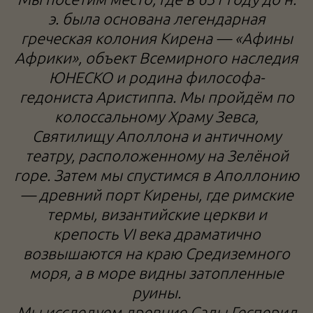
э. была основана легендарная
греческая колония Кирена — «Афины
Африки», объект Всемирного наследия
ЮНЕСКО и родина философа-
гедониста Аристиппа. Мы пройдём по
колоссальному Храму Зевса,
Святилищу Аполлона и античному
театру, расположенному на Зелёной
горе. Затем мы спустимся в Аполлонию
— древний порт Кирены, где римские
термы, византийские церкви и
крепость VI века драматично
возвышаются на краю Средиземного
моря, а в море видны затопленные
руины.
Мы исследуем древние Сады Гесперид